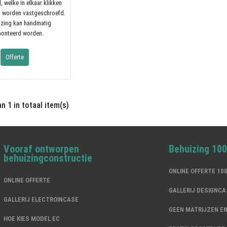
, welke in elkaar klikken
s worden vastgeschroefd.
izing kan handmatig
onteerd worden.
Offerte
n 1 in totaal item(s)
Vooraf ontworpen
Behuizing 10
behuizingconstructie
ONLINE OFFERTE 1
ONLINE OFFERTE
GALLERIJ DESIGNCA
GALLERIJ ELECTROINCASE
GEEN MATRIJZEN E
HOE KIES MODEL EC