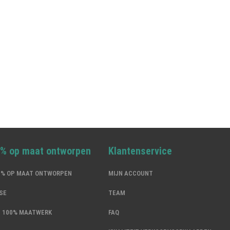
0% op maat ontworpen
Klantenservice
00% OP MAAT ONTWORPEN
MIJN ACCOUNT
SE
TEAM
N 100% MAATWERK
FAQ