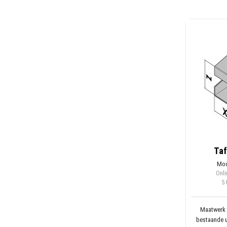
Taf
Mod
Onli
5 
Maatwerk 
bestaande u