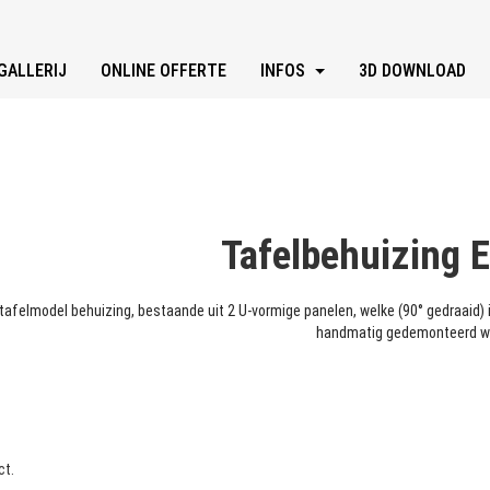
GALLERIJ
ONLINE OFFERTE
INFOS
3D DOWNLOAD
Tafelbehuizing 
afelmodel behuizing, bestaande uit 2 U-vormige panelen, welke (90° gedraaid) i
handmatig gedemonteerd w
ct.