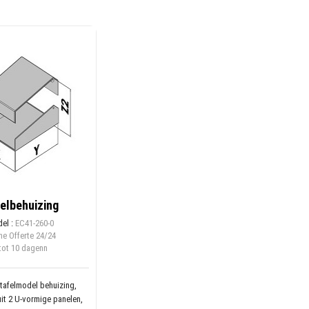
elbehuizing
el :
EC41-260-0
ne Offerte
24/24
tot 10 dagenn
tafelmodel behuizing,
it 2 U-vormige panelen,