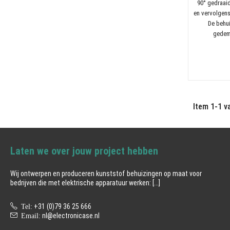
90° gedraaid
en vervolgen
De behu
gedem
Item 1-1 va
Laten we over jouw project hebben
Wij ontwerpen en produceren kunststof behuizingen op maat voor
bedrijven die met elektrische apparatuur werken:
[...]
Tel:
+31 (0)79 36 25 666
Email:
nl@electronicase.nl