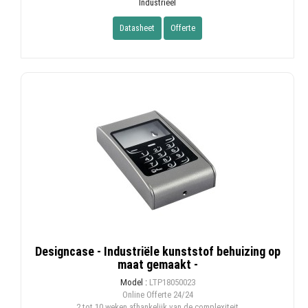
Industrieel
Datasheet
Offerte
Designcase - Industriële kunststof behuizing op
maat gemaakt -
Model :
LTP18050023
Online Offerte
24/24
2 tot 10 weken afhankelijk van de complexiteit