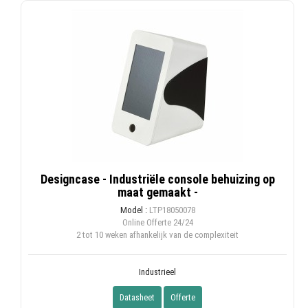
Designcase - Industriële console behuizing op
maat gemaakt -
Model :
LTP18050078
Online Offerte
24/24
2 tot 10 weken afhankelijk van de complexiteit
Industrieel
Datasheet
Offerte