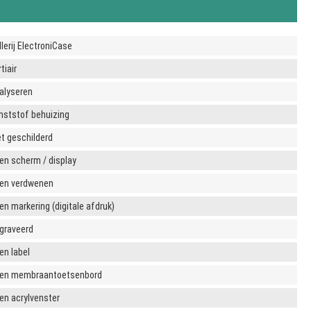
llerij ElectroniCase
tiair
alyseren
nststof behuizing
et geschilderd
en scherm / display
en verdwenen
en markering (digitale afdruk)
graveerd
en label
en membraantoetsenbord
en acrylvenster