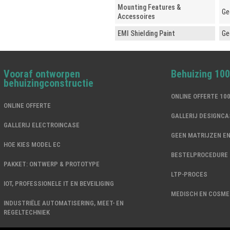
Mounting Features &
Ge
Accessoires
EMI Shielding Paint
Ge
Vooraf ontworpen
Behuizing 10
behuizingconstructie
ONLINE OFFERTE 1
ONLINE OFFERTE
GALLERIJ DESIGNCA
GALLERIJ ELECTROINCASE
GEEN MATRIJZEN E
HOE KIES MODEL EC
BESTELPROCEDURE
PAKKET: ONTWERP & PROTOTYPE
LTP-PROCES
IOT, PROFESSIONELE IT EN BEVEILIGING
MEDISCH EN COSME
INDUSTRIËLE AUTOMATISERING, MEET- EN
REGELTECHNIEK