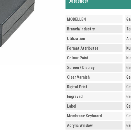
Datasheet
MODELLEN
Ga
Branch/Industry
Ter
Utilization
An
Format Attributes
Ku
Colour Paint
Ni
Screen / Display
Ge
Clear Varnish
Ge
Digital Print
Ge
Engraved
Ge
Label
Ge
Membrane Keyboard
Ge
Acrylic Window
Ge