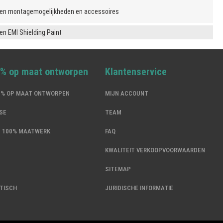
en montagemogelijkheden en accessoires
en EMI Shielding Paint
0% op maat ontworpen
Klantenservice
00% OP MAAT ONTWORPEN
MIJN ACCOUNT
SE
TEAM
N 100% MAATWERK
FAQ
KWALITEIT VERKOOPVOORWAARDEN
SITEMAP
TISCH
JURIDISCHE INFORMATIE