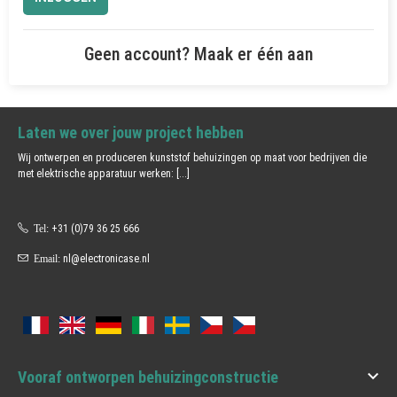
Geen account? Maak er één aan
Laten we over jouw project hebben
Wij ontwerpen en produceren kunststof behuizingen op maat voor bedrijven die
met elektrische apparatuur werken:
[...]
Tel:
+31 (0)79 36 25 666
Email:
nl@electronicase.nl

Vooraf ontworpen behuizingconstructie