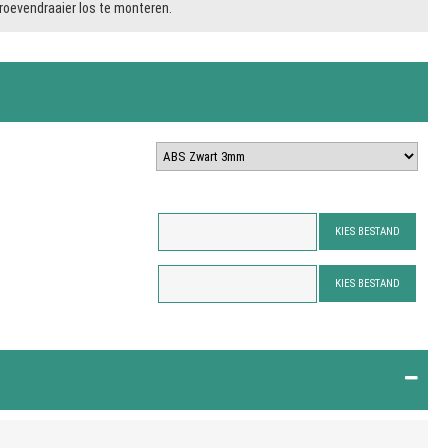
roevendraaier los te monteren.
KIES BESTAND
KIES BESTAND