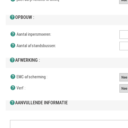
help
OPBOUW :
help
Aantal inpersmoeren:
help
Aantal afstandsbussen:
help
AFWERKING :
help
EMC-afscherming :
help
Verf :
help
AANVULLENDE INFORMATIE