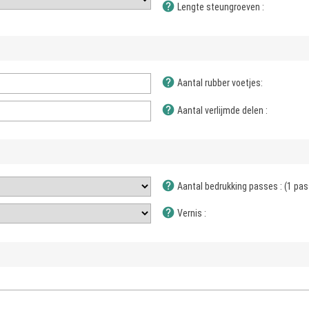
help
Lengte steungroeven :
help
Aantal rubber voetjes:
help
Aantal verlijmde delen :
help
Aantal bedrukking passes : (1 pass
help
Vernis :