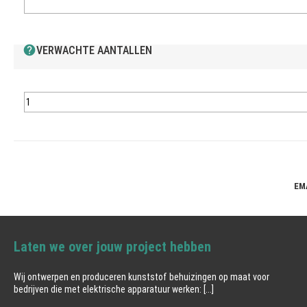
help
VERWACHTE AANTALLEN
EM
Laten we over jouw project hebben
Wij ontwerpen en produceren kunststof behuizingen op maat voor
bedrijven die met elektrische apparatuur werken:
[...]