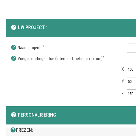
help
UW PROJECT :
help
*
Naam project :
help
*
Voeg afmetingen toe (Interne afmetingen in mm)
X
Y
Z
help
PERSONALISERING :
help
FREZEN: