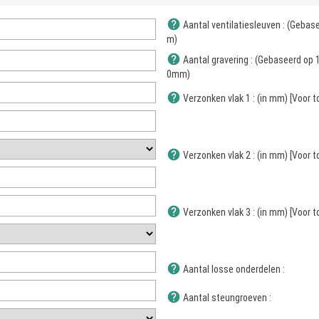
help
Aantal ventilatiesleuven : (Gebas
m)
help
Aantal gravering : (Gebaseerd op 
0mm)
help
Verzonken vlak 1 : (in mm) [Voor
help
Verzonken vlak 2 : (in mm) [Voor
help
Verzonken vlak 3 : (in mm) [Voor
help
Aantal losse onderdelen :
help
Aantal steungroeven :