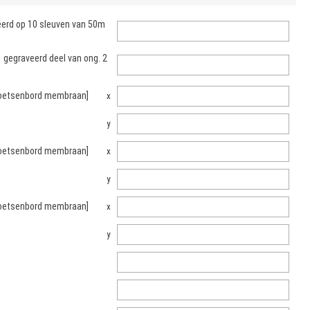
eerd op 10 sleuven van 50m
1 gegraveerd deel van ong. 2
 toetsenbord membraan]
x
y
 toetsenbord membraan]
x
y
 toetsenbord membraan]
x
y