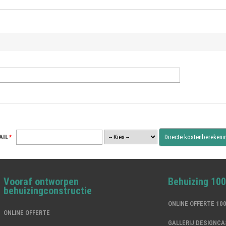
AIL
*
:
Vooraf ontworpen
Behuizing 10
behuizingconstructie
ONLINE OFFERTE 1
ONLINE OFFERTE
GALLERIJ DESIGNCA