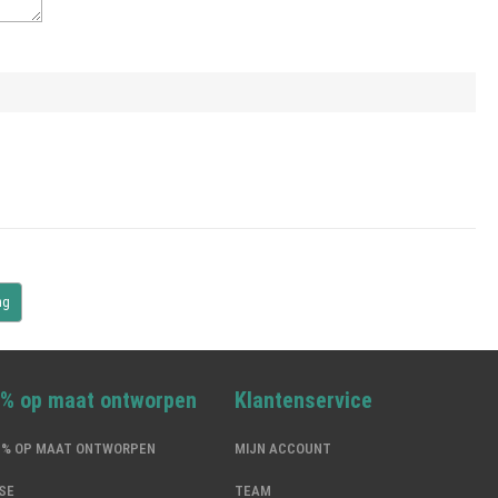
0% op maat ontworpen
Klantenservice
00% OP MAAT ONTWORPEN
MIJN ACCOUNT
SE
TEAM