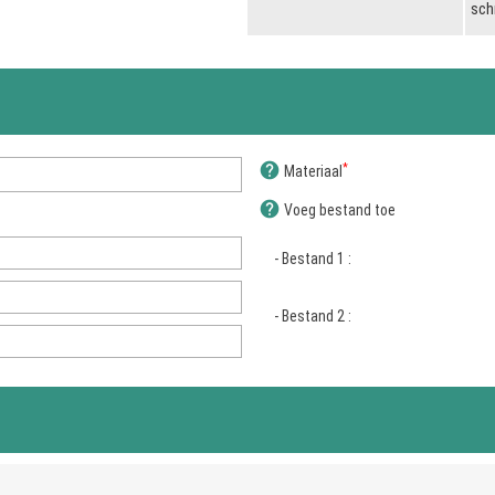
sch
help
*
Materiaal
help
Voeg bestand toe
- Bestand 1 :
- Bestand 2 :