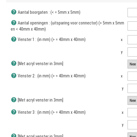
help
Aantal boorgaten : (< = 5mm x 5mm)
help
Aantal openingen : (uitsparing voor connector) (> 5mm x 5mm
en < 40mm x 40mm)
help
Venster 1 : (in mm) (> = 40mm x 40mm)
x
y
help
[Met acryl venster in 3mm]
help
Venster 2 : (in mm) (> = 40mm x 40mm)
x
y
help
[Met acryl venster in 3mm]
help
Venster 3 : (in mm) (> = 40mm x 40mm)
x
y
help
[Met acryl venster in 3mm]