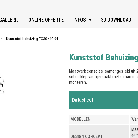
GALLERIJ
ONLINE OFFERTE
INFOS
3D DOWNLOAD
Kunststof behuizing EC30-410-04
Kunststof Behuizin
Maatwerk consoles, samengesteld uit 2
schuifklep vastgemaakt met scharnieren
monteren.
Datasheet
MODELLEN
Wan
Maa
gem
DESIGN CONCEPT