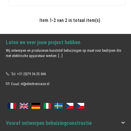
Item 1-2 van 2 in totaal item(s)
Laten we over jouw project hebben
Wij ontwerpen en produceren kunststof behuizingen op maat voor bedrijven die
met elektrische apparatuur werken:
[...]
Tel:
+31 (0)79 36 25 666
Email:
nl@electronicase.nl

Vooraf ontworpen behuizingconstructie