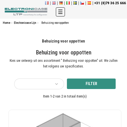
+31 (0)79 36 25 666
Toggle
☰
navigation
Home
Electronicase Lijn
Behuizing voor oppotten
Behuizing voor oppotten
Behuizing voor oppotten
Kies uw ontwerp uit ons assortiment " Behuizing voor oppotten" uit. We zullen
het volgens uw specificaties.
FILTER
Item 1-2 van 2 in totaal item(s)