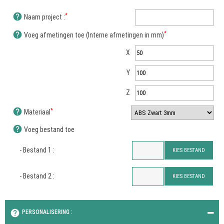
help
*
Naam project :
help
*
Voeg afmetingen toe (Interne afmetingen in mm)
X
Y
Z
help
*
Materiaal
help
Voeg bestand toe
- Bestand 1 :
KIES BESTAND
- Bestand 2 :
KIES BESTAND
help
PERSONALISERING :