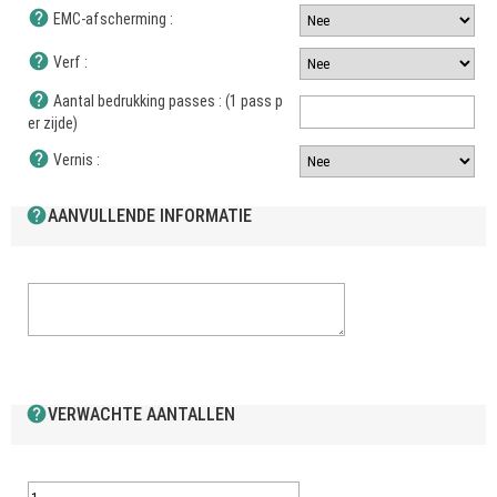
help
EMC-afscherming :
help
Verf :
help
Aantal bedrukking passes : (1 pass p
er zijde)
help
Vernis :
help
AANVULLENDE INFORMATIE
help
VERWACHTE AANTALLEN