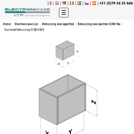
+31 (0)79 36 25 666
Toggle
☰
navigation
Home
Electronicase Lijn
Behuizing voor oppotten
Behuizing voor opotten EC80-9xx
Kunststof behuizing EC80-950-0