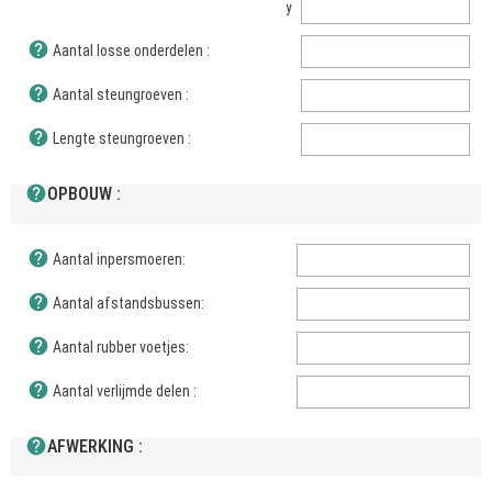
y
help
Aantal losse onderdelen :
help
Aantal steungroeven :
help
Lengte steungroeven :
help
OPBOUW :
help
Aantal inpersmoeren:
help
Aantal afstandsbussen:
help
Aantal rubber voetjes:
help
Aantal verlijmde delen :
help
AFWERKING :