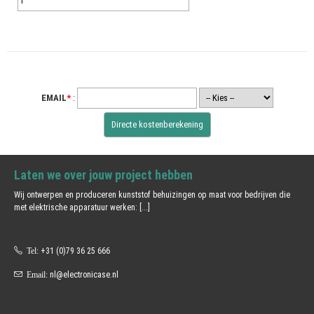
EMAIL
*
:
Laten we over jouw project hebben
Wij ontwerpen en produceren kunststof behuizingen op maat voor bedrijven die
met elektrische apparatuur werken:
[...]
Tel:
+31 (0)79 36 25 666
Email:
nl@electronicase.nl