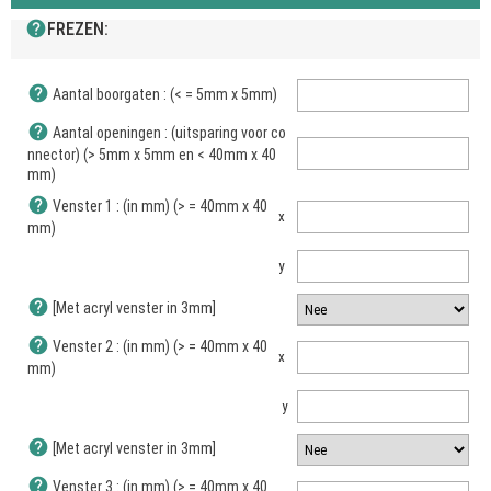
help
FREZEN:
help
Aantal boorgaten : (< = 5mm x 5mm)
help
Aantal openingen : (uitsparing voor co
nnector) (> 5mm x 5mm en < 40mm x 40
mm)
help
Venster 1 : (in mm) (> = 40mm x 40
x
mm)
y
help
[Met acryl venster in 3mm]
help
Venster 2 : (in mm) (> = 40mm x 40
x
mm)
y
help
[Met acryl venster in 3mm]
help
Venster 3 : (in mm) (> = 40mm x 40