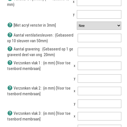
x
mm)
y
help
[Met acryl venster in 3mm]
help
Aantal ventilatiesleuven : (Gebaseerd
op 10 sleuven van 50mm)
help
Aantal gravering : (Gebaseerd op 1 ge
graveerd deel van ong. 20mm)
help
Verzonken vlak 1 : (in mm) [Voor toe
x
tsenbord membraan]
y
help
Verzonken vlak 2 : (in mm) [Voor toe
x
tsenbord membraan]
y
help
Verzonken vlak 3 : (in mm) [Voor toe
x
tsenbord membraan]