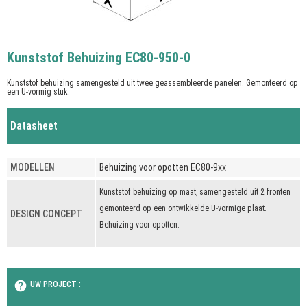
Kunststof Behuizing EC80-950-0
Kunststof behuizing samengesteld uit twee geassembleerde panelen.
Gemonteerd op
een U-vormig stuk.
Datasheet
MODELLEN
Behuizing voor opotten EC80-9xx
Kunststof behuizing op maat, samengesteld uit 2 fronten
gemonteerd op een ontwikkelde U-vormige plaat.
DESIGN CONCEPT
Behuizing voor opotten.
help
UW PROJECT :