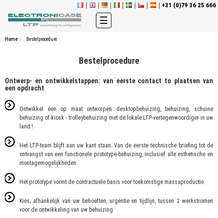
+31 (0)79 36 25 666
Toggle
☰
navigation
Home
Bestelprocedure
Bestelprocedure
Ontwerp- en ontwikkelstappen: van eerste contact to plaatsen van
een opdracht
Ontwikkel een op maat ontworpen desktopbehuizing, behuizing, schuine
behuizing of kiosk - trolleybehuizing met de lokale LTP-vertegenwoordiger in uw
land !
Het LTP-team blijft aan uw kant staan. Van de eerste technische briefing tot de
ontvangst van een functionele prototype-behuizing, inclusief alle esthetische en
montagemogelijkheden.
Het prototype vormt de contractuele basis voor toekomstige massaproductie.
Kies, afhankelijk van uw behoeften, urgentie en tijdlijn, tussen 2 werkstromen
voor de ontwikkeling van uw behuizing.