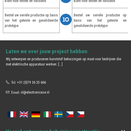
klant voor testen en validatie.
klant voor testen en validatie.
Bestel uw seriële productie op basis
Bestel uw seriële productie op
van het geteste en gevalideerde
basis van het geteste en
prototype.
gevalideerde prototype.
Laten we over jouw project hebben
Wij ontwerpen en produceren kunststof behuizingen op maat voor bedrijven die
met elektrische apparatuur werken:
[...]
Tel:
+31 (0)79 36 25 666
Email:
nl@electronicase.nl