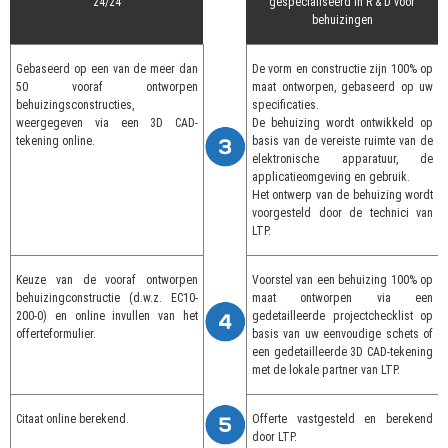
24/24
gespecialiseerd in R & D voor
behuizingen
Gebaseerd op een van de meer dan
De vorm en constructie zijn 100% op
50 vooraf ontworpen
maat ontworpen, gebaseerd op uw
behuizingsconstructies,
specificaties.
weergegeven via een 3D CAD-
De behuizing wordt ontwikkeld op
tekening online.
basis van de vereiste ruimte van de
elektronische apparatuur, de
applicatieomgeving en gebruik.
Het ontwerp van de behuizing wordt
voorgesteld door de technici van
LTP.
Keuze van de vooraf ontworpen
Voorstel van een behuizing 100% op
behuizingconstructie (d.w.z. EC10-
maat ontworpen via een
200-0) en online invullen van het
gedetailleerde projectchecklist op
offerteformulier.
basis van uw eenvoudige schets of
een gedetailleerde 3D CAD-tekening
met de lokale partner van LTP.
Citaat online berekend.
Offerte vastgesteld en berekend
door LTP.