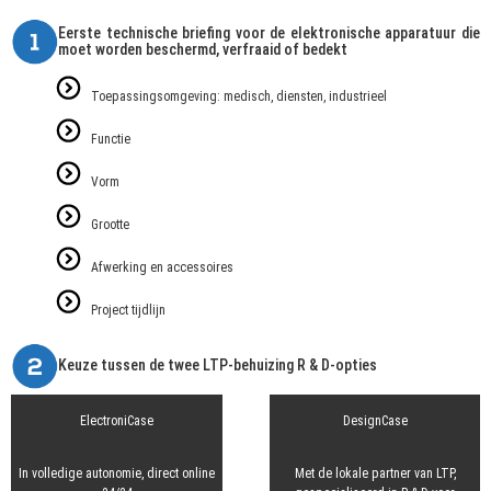
Eerste technische briefing voor de elektronische apparatuur die
moet worden beschermd, verfraaid of bedekt
Toepassingsomgeving: medisch, diensten, industrieel
Functie
Vorm
Grootte
Afwerking en accessoires
Project tijdlijn
Keuze tussen de twee LTP-behuizing R & D-opties
ElectroniCase
DesignCase
In volledige autonomie, direct online
Met de lokale partner van LTP,