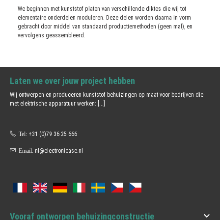
We beginnen met kunststof platen van verschillende diktes die wij tot
elementaire onderdelen moduleren. Deze delen worden daarna in vorm
gebracht door middel van standaard productiemethoden (geen mal), en
vervolgens geassembleerd.
Laten we over jouw project hebben
Wij ontwerpen en produceren kunststof behuizingen op maat voor bedrijven die
met elektrische apparatuur werken:
[...]
Tel:
+31 (0)79 36 25 666
Email:
nl@electronicase.nl

Vooraf ontworpen behuizingconstructie